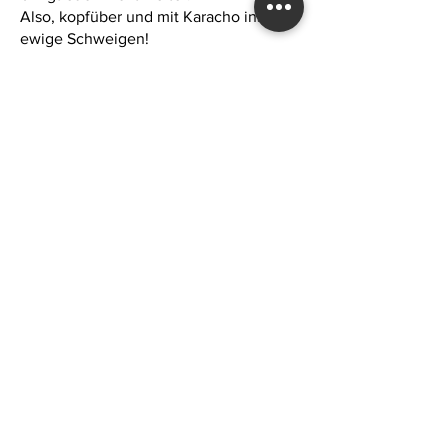
Also, kopfüber und mit Karacho ins
ewige Schweigen!
Die unendlichen transzendenten
Möglichkeiten warten schon auf eure
belanglose Macht, um sie der ihren
anzugleichen!
Man muss schon etwas wagen, wenn
man das Große will:
Auslöschung des Ich-Empfindens heißt
die Devise!
Da wird es schwindlig im Kopf, wie dem
zum Tode Verurteilten unter der
Guillotine.
BĀLAVAT
Text 'Geistiger Raum',
gelesen von Renate von
Charlottenburg