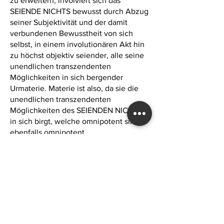
zu erweitern, involviert sich das
SEIENDE NICHTS bewusst durch Abzug
seiner Subjektivität und der damit
verbundenen Bewusstheit von sich
selbst, in einem involutionären Akt hin
zu höchst objektiv seiender, alle seine
unendlichen transzendenten
Möglichkeiten in sich bergender
Urmaterie. Materie ist also, da sie die
unendlichen transzendenten
Möglichkeiten des SEIENDEN NICHTS
in sich birgt, welche omnipotent sind,
ebenfalls omnipotent.
Aus Materie, welche objektivierter Geist
ist, kann dieser alles machen, da seine
unendlichen, transzendenten
Möglichkeiten, die im höchsten Subjekt
auf dessen Ideenebene frei sind, in der
Mater, der Materie, eben nur noch
involviert sind und darauf warten, durch
den Geist hervorgeholt zu werden.