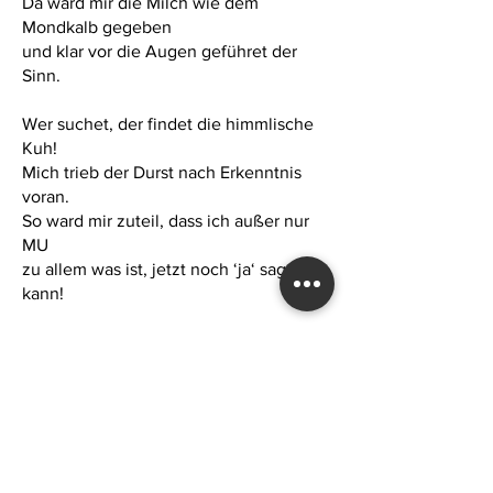
Da ward mir die Milch wie dem
Mondkalb gegeben
und klar vor die Augen geführet der
Sinn.
Wer suchet, der findet die himmlische
Kuh!
Mich trieb der Durst nach Erkenntnis
voran.
So ward mir zuteil, dass ich außer nur
MU
zu allem was ist, jetzt noch ‘ja‘ sagen
kann!
Bin selber das Ganze! Dazu das Detail!
Vergaß mich als Gott, um mich wieder
zu finden.
Der Überplan, Freunde, der bringt uns
das Heil,
dazu ist derselbe noch ‘affengeil‘
und wird unsern Geist in die Freiheit