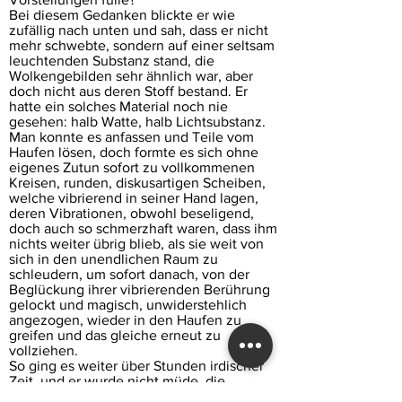
Bei diesem Gedanken blickte er wie
zufällig nach unten und sah, dass er nicht
mehr schwebte, sondern auf einer seltsam
leuchtenden Substanz stand, die
Wolkengebilden sehr ähnlich war, aber
doch nicht aus deren Stoff bestand. Er
hatte ein solches Material noch nie
gesehen: halb Watte, halb Lichtsubstanz.
Man konnte es anfassen und Teile vom
Haufen lösen, doch formte es sich ohne
eigenes Zutun sofort zu vollkommenen
Kreisen, runden, diskusartigen Scheiben,
welche vibrierend in seiner Hand lagen,
deren Vibrationen, obwohl beseligend,
doch auch so schmerzhaft waren, dass ihm
nichts weiter übrig blieb, als sie weit von
sich in den unendlichen Raum zu
schleudern, um sofort danach, von der
Beglückung ihrer vibrierenden Berührung
gelockt und magisch, unwiderstehlich
angezogen, wieder in den Haufen zu
greifen und das gleiche erneut zu
vollziehen.
So ging es weiter über Stunden irdischer
Zeit, und er wurde nicht müde, die
Scheiben zu werfen.