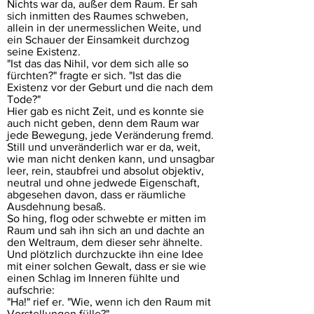
Nichts war da, außer dem Raum. Er sah
sich inmitten des Raumes schweben,
allein in der unermesslichen Weite, und
ein Schauer der Einsamkeit durchzog
seine Existenz.
"Ist das das Nihil, vor dem sich alle so
fürchten?" fragte er sich. "Ist das die
Existenz vor der Geburt und die nach dem
Tode?"
Hier gab es nicht Zeit, und es konnte sie
auch nicht geben, denn dem Raum war
jede Bewegung, jede Veränderung fremd.
Still und unveränderlich war er da, weit,
wie man nicht denken kann, und unsagbar
leer, rein, staubfrei und absolut objektiv,
neutral und ohne jedwede Eigenschaft,
abgesehen davon, dass er räumliche
Ausdehnung besaß.
So hing, flog oder schwebte er mitten im
Raum und sah ihn sich an und dachte an
den Weltraum, dem dieser sehr ähnelte.
Und plötzlich durchzuckte ihn eine Idee
mit einer solchen Gewalt, dass er sie wie
einen Schlag im Inneren fühlte und
aufschrie:
"Ha!" rief er. "Wie, wenn ich den Raum mit
Vorstellungen fülle?"