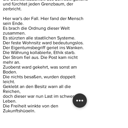
und fürchtet jeden Grenzbaum, der
zerbricht.
Hier war's der Fall. Hier fand der Mensch
sein Ende.
Es brach die Ordnung dieser Welt
zusammen.
Es stürzten alle staatlichen Systeme.
Der feste Wohnsitz ward bedeutungslos.
Der Eigentumsbegriff geriet ins Wanken.
Die Währung kollabierte, Ethik starb.
Der Strom fiel aus. Die Post kam nicht
mehr an.
Zuoberst ward gekehrt, was sonst am
Boden.
Die nichts besaßen, wurden doppelt
leicht.
Geklebt an den Besitz warn all die
Reichen,
doch dieser war nun Last im schweren
Leben.
Die Freiheit winkte von den
Zukunftshügeln,
jedoch nur jenen, die 'erleichtert' lebten.
Es half nicht Polizei, noch Militär,
den alten Zustand wieder herzustellen.