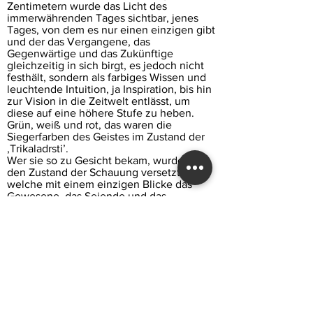
Zentimetern wurde das Licht des
immerwährenden Tages sichtbar, jenes
Tages, von dem es nur einen einzigen gibt
und der das Vergangene, das
Gegenwärtige und das Zukünftige
gleichzeitig in sich birgt, es jedoch nicht
festhält, sondern als farbiges Wissen und
leuchtende Intuition, ja Inspiration, bis hin
zur Vision in die Zeitwelt entlässt, um
diese auf eine höhere Stufe zu heben.
Grün, weiß und rot, das waren die
Siegerfarben des Geistes im Zustand der
‚Trikaladrsti’.
Wer sie so zu Gesicht bekam, wurde in
den Zustand der Schauung versetzt,
welche mit einem einzigen Blicke das
Gewesene, das Seiende und das
Kommende erfasst, und ihm fiel anheim
die Macht, die Welt durch all ihre Wirrnis
dennoch zu ewiger Harmonie zu führen -
und zwar jetzt, sofort, und nicht später!
Und so folgte Freude der Freude, wohin
man auch sah!
Vergessen war die Zeit der Zerteilung, des
Leids und der Tränen.
BĀLAVAT